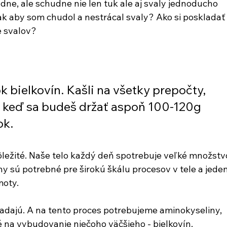
dne, ale schudne nie len tuk ale aj svaly jednoducho 
ak aby som chudol a nestrácal svaly? Ako si poskladať
e svalov?
 bielkovín. Kašli na všetky prepočty, 
 keď sa budeš držať aspoň 100-120g 
k. 
dôležité. Naše telo každý deň spotrebuje veľké množstv
ny sú potrebné pre širokú škálu procesov v tele a jeden
moty.
ladajú. A na tento proces potrebujeme aminokyseliny, 
 na vybudovanie niečoho väčšieho - bielkovín. 