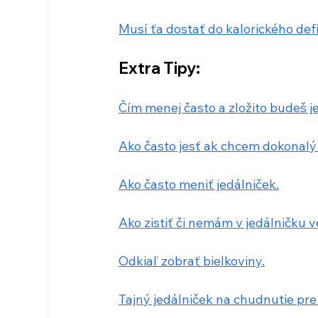
Musí ťa dostať do kalorického defi
Extra Tipy:
Čím menej často a zložito budeš j
Ako často jesť ak chcem dokonalý 
Ako často meniť jedálniček.
Ako zistiť či nemám v jedálničku v
Odkiaľ zobrať bielkoviny.
Tajný jedálniček na chudnutie pre 