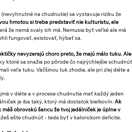
t (nevyhnutné na chudnutie) sa vystavuje riziku že 
ou hmotou si treba predstaviť nie kulturistu, ale 
zerá že nemá svaly ich má. Nemusia byť veľké ale má 
hli fungovať, existovať, hýbať sa.
ktičky nevyzerajú choro preto, že majú málo tuku. Ale
y ktoré sa snažia po pôrode čo najrýchlejšie schudnúť
li veľa tuku. Väčšinou tuk zhodia, ale pri zlej diéte a 
y. 
jmä v diéte a v procese chudnutia mať každý jeden 
lniček je iba taký, ktorý má dostatok bielkovín. 
Ak 
k máš obrovskú šancu že tvoj jedálniček je úplne v 
eš ešte chudnúť - teda byť v kalorickom deficite.