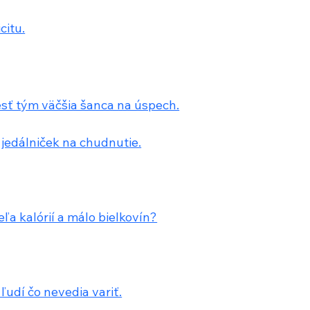
citu.
esť tým väčšia šanca na úspech.
jedálniček na chudnutie.
eľa kalórií a málo bielkovín?
ľudí čo nevedia variť.