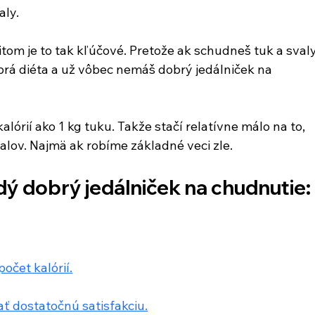
ly. 
tom je to tak kľúčové. Pretože ak schudneš tuk a svaly
obrá diéta a už vôbec nemáš dobrý jedálniček na 
lórií ako 1 kg tuku. Takže stačí relatívne málo na to, 
alov. Najmä ak robíme základné veci zle.
dý dobrý jedálniček na chudnutie:
očet kalórií.
ať dostatočnú satisfakciu.