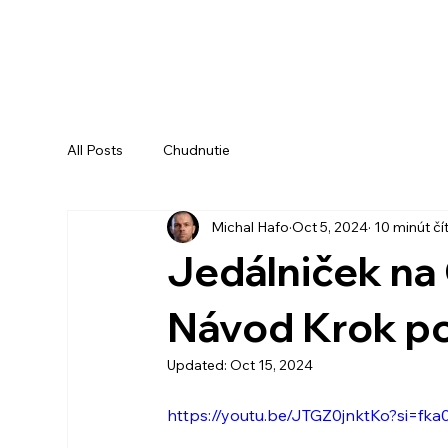
All Posts
Chudnutie
Michal Hafo
Oct 5, 2024
10 minút čí
Jedálniček na
Návod Krok p
Updated:
Oct 15, 2024
https://youtu.be/JTGZ0jnktKo?si=fk