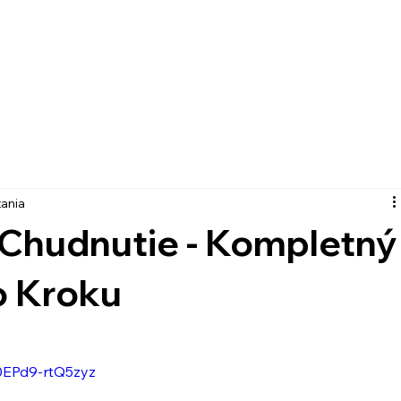
tania
 Chudnutie - Kompletný
o Kroku
a0EPd9-rtQ5zyz