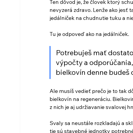
Ten dôvod je, že človek ktorý schu
nevyzerá zdravo. Lenže ako jesť t
jedálniček na chudnutie tuku a ni
Tu je odpoveď ako na jedálniček.
Potrebuješ mať dostatok
výpočty a odporúčania,
bielkovín denne budeš o
Ale musíš vedieť prečo je to tak 
bielkovín na regeneráciu. Bielkovi
z nich je aj udržiavanie svalovej h
Svaly sa neustále rozkladajú a sk
tie sú stavebné jednotky potrebné