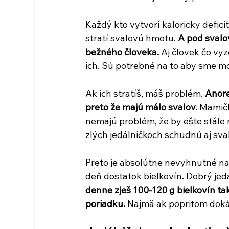
Každý kto vytvorí kaloricky defici
stratí svalovú hmotu. 
A pod svalov
bežného človeka.
 Aj človek čo vy
ich. Sú potrebné na to aby sme mo
Ak ich stratíš, máš problém. 
Anore
preto že majú málo svalov.
 Mamičk
nemajú problém, že by ešte stále ma
zlých jedálničkoch schudnú aj sval
Preto je absolútne nevyhnutné na
deň dostatok bielkovín. Dobrý jedá
denne zješ 100-120 g bielkovín ta
poriadku.
 Najmä ak popritom dokáž