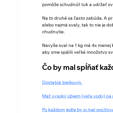
pomôže schudnúť tuk a udržať sva
Na to druhé sa často zabúda. A pri
alebo najmä svaly, tak to nie je d
chudnutie.
Navyše sval na 1 kg má 4x menej ka
aby sme spálili veľké množstvo sv
Čo by mal spĺňať kaž
Dostatok bielkovín.
Mať vysoký objem (veľa vody) na p
Po každom jedle by si mal pociťov